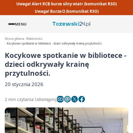
Uwaga! Alert RCB burze silny wiatr (komunikat RSO)
Uwaga! Burze/2 (komunikat RSO)
MENU
Strona główna
Wiadomości
Kocykowe spotkanie w bibliotece - dzieci odkrywały krainę przytulności.
Kocykowe spotkanie w bibliotece -
dzieci odkrywały krainę
przytulności.
20 stycznia 2026
2 min czytania
Udostępnij