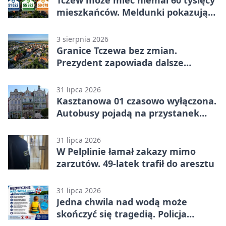
Tczew może mieć niemal 60 tysięcy
mieszkańców. Meldunki pokazują
znacznie mniej
3 sierpnia 2026
Granice Tczewa bez zmian.
Prezydent zapowiada dalsze
starania o rozwój miasta
31 lipca 2026
Kasztanowa 01 czasowo wyłączona.
Autobusy pojadą na przystanek
tymczasowy
31 lipca 2026
W Pelplinie łamał zakazy mimo
zarzutów. 49-latek trafił do aresztu
31 lipca 2026
Jedna chwila nad wodą może
skończyć się tragedią. Policja