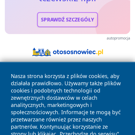
SPRAWDŹ SZCZEGÓŁY
autopromocja
Nasza strona korzysta z plików cookies, aby
działała prawidłowo. Używamy także plików
cookies i podobnych technologii od
zewnętrznych dostawców w celach
analitycznych, marketingowych i
Copyright © 2026 tczewski24.pl Wszystkie prawa zastrzeżone.
społecznościowych. Informacje te mogą być
przetwarzane również przez naszych
partnerów. Kontynuując korzystanie ze
Polityka
Polityka
News
Autorzy
strony lub klikając „Przechodzę do serwisu",
Prywatności
Cookies