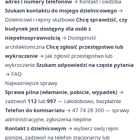
adres i numery telefonów
→
Kontakt i siedziba
Szukam kontaktu do mojego dzielnicowego
→
Dzielnicowi i rejony służbowe
Chcę sprawdzić, czy
budynek jest dostępny dla osób z
niepełnosprawnością
→
Dostępność
architektoniczna
Chcę zgłosić przestępstwo lub
wykroczenie
→
Jak zgłosić przestępstwo lub
wykroczenie
Szukam odpowiedzi na częste pytania
→
FAQ
Najważniejsze sprawy
Sprawa pilna (włamanie, pobicie, wypadek)
→
zadzwoń
112
lub
997
— całodobowo, bezpłatnie
Telefon do komisariatu
→ 47 74 28 300 — sprawy
administracyjne, zgłoszenia niepilne
Kontakt z dzielnicowym
→ wybierz swój rejon
poniżej, zadzwoń na telefon stacjonarny lub