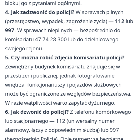
blokuj go z pytaniami ogólnymi.
4. Jak zadzwonić do policji?
W sprawach pilnych
(przestępstwo, wypadek, zagrożenie życia) —
112
lub
997
. W sprawach niepilnych — bezpośrednio do
komisariatu 47 74 28 300 lub do dzielnicowego
swojego rejonu.
5. Czy można robić zdjęcia komisariatu policji?
Zewnętrzny budynek komisariatu znajduje się w
przestrzeni publicznej, jednak fotografowanie
wnętrza, funkcjonariuszy i pojazdów służbowych
może być ograniczone ze względów bezpieczeństwa.
W razie wątpliwości warto zapytać dyżurnego.
6. Jak dzwonić do policji?
Z telefonu komórkowego
lub stacjonarnego — 112 (uniwersalny numer
alarmowy, łączy z odpowiednim służbą) lub 997
(bezpośrednio Policja). Obie numery są bezpłatne i