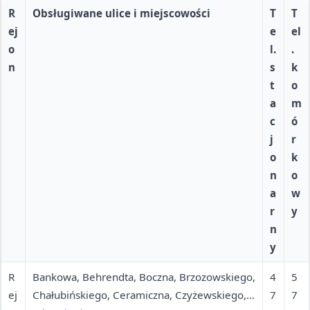
R
Obsługiwane ulice i miejscowości
T
T
ej
e
el
o
l.
.
n
s
k
t
o
a
m
c
ó
j
r
o
k
n
o
a
w
r
y
n
y
R
Bankowa, Behrendta, Boczna, Brzozowskiego,
4
5
ej
Chałubińskiego, Ceramiczna, Czyżewskiego,
7
7