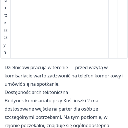
M
o
rz
e
sz
cz
y
n
Dzielnicowi pracują w terenie — przed wizytą w
komisariacie warto zadzwonić na telefon komórkowy i
umówić się na spotkanie.
Dostępność architektoniczna
Budynek komisariatu przy Kościuszki 2 ma
dostosowane wejście na parter dla osób ze
szczególnymi potrzebami. Na tym poziomie, w
rejonie poczekalni, znajduje się ogólnodostępna