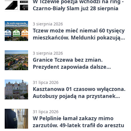
W Tczewie poezja wchodzi na ring -
Czarno-Biały Slam już 28 sierpnia
3 sierpnia 2026
Tczew może mieć niemal 60 tysięcy
mieszkańców. Meldunki pokazują
znacznie mniej
3 sierpnia 2026
Granice Tczewa bez zmian.
Prezydent zapowiada dalsze
starania o rozwój miasta
31 lipca 2026
Kasztanowa 01 czasowo wyłączona.
Autobusy pojadą na przystanek
tymczasowy
31 lipca 2026
W Pelplinie łamał zakazy mimo
zarzutów. 49-latek trafił do aresztu