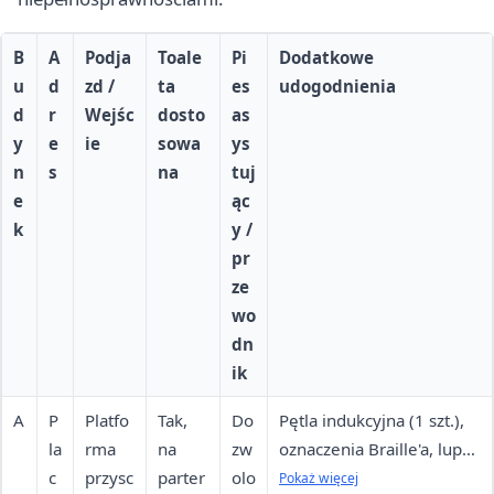
B
A
Podja
Toale
Pi
Dodatkowe
u
d
zd /
ta
es
udogodnienia
d
r
Wejśc
dosto
as
y
e
ie
sowa
ys
n
s
na
tuj
e
ąc
k
y /
pr
ze
wo
dn
ik
A
P
Platfo
Tak,
Do
Pętla indukcyjna (1 szt.),
la
rma
na
zw
oznaczenia Braille'a, lupy
c
przysc
parter
olo
optyczne (2 szt.), ramki do
Pokaż więcej