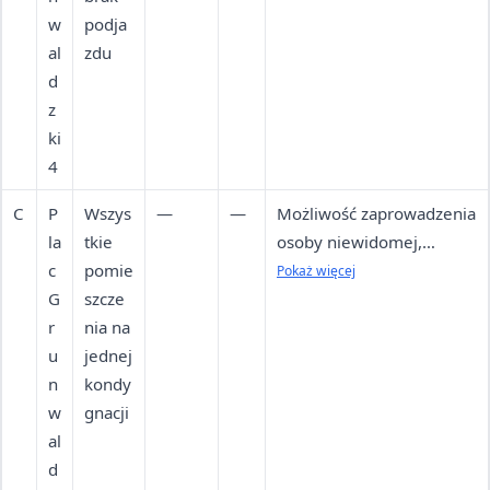
w
podja
al
zdu
d
z
ki
4
C
P
Wszys
—
—
Możliwość zaprowadzenia
la
tkie
osoby niewidomej,
c
pomie
umówienia spotkania na
Pokaż więcej
G
szcze
parterze; brak wind i pętli
r
nia na
indukcyjnych
u
jednej
n
kondy
w
gnacji
al
d