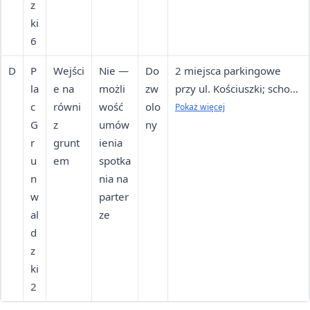
z
ki
6
D
P
Wejści
Nie —
Do
2 miejsca parkingowe
la
e na
możli
zw
przy ul. Kościuszki; schody
c
równi
wość
olo
na I i II piętro —
Pokaż więcej
G
z
umów
ny
spotkania można umówić
r
grunt
ienia
na parterze
u
em
spotka
n
nia na
w
parter
al
ze
d
z
ki
2