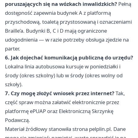
poruszających się na wózkach inwalidzkich?
Pełną
dostępność zapewnia budynek A z platformą
przyschodową, toaletą przystosowaną i oznaczeniami
Braille’a. Budynki B, C i D mają ograniczone
udogodnienia — w razie potrzeby obsługa zjedzie na
parter.
6. Jak dojechać komunikacją publiczną do urzędu?
Lokalna linia autobusowa kursuje w poniedziałki i
środy (okres szkolny) lub w środy (okres wolny od
szkoły).
7. Czy mogę złożyć wniosek przez internet?
Tak,
część spraw można załatwić elektronicznie przez
platformę ePUAP oraz Elektroniczną Skrzynkę
Podawczą.
Materiał źródłowy stanowiła strona pelplin.pl. Dane
mogą się zmieniać; pamiętaj, warto sprawdzić je na