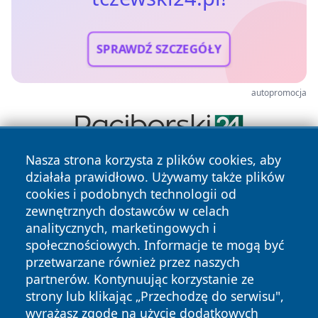
SPRAWDŹ SZCZEGÓŁY
autopromocja
Nasza strona korzysta z plików cookies, aby
działała prawidłowo. Używamy także plików
cookies i podobnych technologii od
zewnętrznych dostawców w celach
analitycznych, marketingowych i
społecznościowych. Informacje te mogą być
Copyright © 2026 tczewski24.pl Wszystkie prawa zastrzeżone.
przetwarzane również przez naszych
partnerów. Kontynuując korzystanie ze
strony lub klikając „Przechodzę do serwisu",
Polityka
Polityka
News
Autorzy
wyrażasz zgodę na użycie dodatkowych