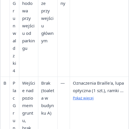
G
hodo
ze
ny
składania podpisu (10
r
wa
przy
szt.), 3 miejsca
u
przy
wejści
parkingowe dla osób z
n
wejści
u
niepełnosprawnością
w
u od
główn
al
parkin
ym
d
gu
z
ki
4
B
P
Wejści
Brak
—
Oznaczenia Braille'a, lupa
la
e nad
(toalet
optyczna (1 szt.), ramki do
c
pozio
a w
składania podpisu (10
Pokaż więcej
G
mem
budyn
szt.)
r
grunt
ku A)
u
u,
n
brak