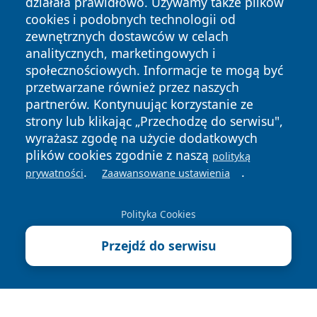
działała prawidłowo. Używamy także plików
cookies i podobnych technologii od
zewnętrznych dostawców w celach
analitycznych, marketingowych i
społecznościowych. Informacje te mogą być
przetwarzane również przez naszych
partnerów. Kontynuując korzystanie ze
Copyright © 2026 tczewski24.pl Wszystkie prawa zastrzeżone.
strony lub klikając „Przechodzę do serwisu",
wyrażasz zgodę na użycie dodatkowych
plików cookies zgodnie z naszą
Polityka
Polityka
polityką
News
Autorzy
.
.
Prywatności
Cookies
prywatności
Zaawansowane ustawienia
Polityka Cookies
Przejdź do serwisu