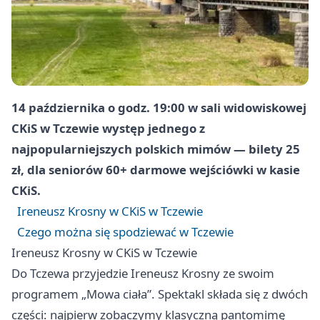
14 października o godz. 19:00 w sali widowiskowej
CKiS w Tczewie występ jednego z
najpopularniejszych polskich mimów — bilety 25
zł, dla seniorów 60+ darmowe wejściówki w kasie
CKiS.
Ireneusz Krosny w CKiS w Tczewie
Czego można się spodziewać w Tczewie
Ireneusz Krosny w CKiS w Tczewie
Do Tczewa przyjedzie Ireneusz Krosny ze swoim
programem „Mowa ciała”. Spektakl składa się z dwóch
części: najpierw zobaczymy klasyczną pantomimę