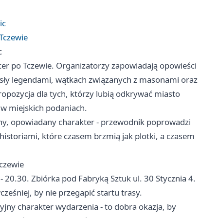
ic
 Tczewie
c
er po Tczewie. Organizatorzy zapowiadają opowieści
rosły legendami, wątkach związanych z masonami oraz
ropozycja dla tych, którzy lubią odkrywać miasto
 w miejskich podaniach.
lny, opowiadany charakter - przewodnik poprowadzi
 historiami, które czasem brzmią jak plotki, a czasem
Tczewie
- 20.30. Zbiórka pod Fabryką Sztuk ul. 30 Stycznia 4.
ześniej, by nie przegapić startu trasy.
jny charakter wydarzenia - to dobra okazja, by