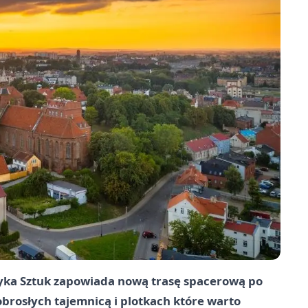
yka Sztuk zapowiada nową trasę spacerową po
brosłych tajemnicą i plotkach które warto