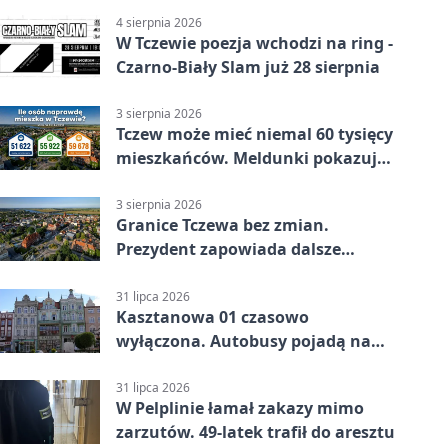
4 sierpnia 2026
W Tczewie poezja wchodzi na ring -
Czarno-Biały Slam już 28 sierpnia
3 sierpnia 2026
Tczew może mieć niemal 60 tysięcy
mieszkańców. Meldunki pokazują
znacznie mniej
3 sierpnia 2026
Granice Tczewa bez zmian.
Prezydent zapowiada dalsze
starania o rozwój miasta
31 lipca 2026
Kasztanowa 01 czasowo
wyłączona. Autobusy pojadą na
przystanek tymczasowy
31 lipca 2026
W Pelplinie łamał zakazy mimo
zarzutów. 49-latek trafił do aresztu