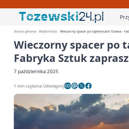
Prz
Strona główna
Wiadomości
Wieczorny spacer po tajemnicach Tczewa - Fab
Wieczorny spacer po t
Fabryka Sztuk zaprasz
7 października 2025
1 min czytania
Udostępnij