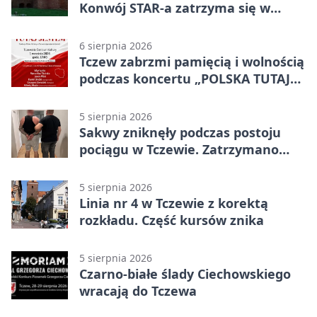
Konwój STAR-a zatrzyma się w
Tczewie
6 sierpnia 2026
Tczew zabrzmi pamięcią i wolnością
podczas koncertu „POLSKA TUTAJ
JESTEM”
5 sierpnia 2026
Sakwy zniknęły podczas postoju
pociągu w Tczewie. Zatrzymano
dwóch mężczyzn
5 sierpnia 2026
Linia nr 4 w Tczewie z korektą
rozkładu. Część kursów znika
5 sierpnia 2026
Czarno-białe ślady Ciechowskiego
wracają do Tczewa