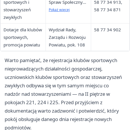
sportowych i
Spraw Społecznych
58 77 34 913,
stowarzyszeń
i PFRON, pok. 221,
58 77 34 871
Pokaż więcej
zwykłych
224, 225
Dotacje dla klubów
Wydział Rady,
58 77 34 902
sportowych,
Zarządu i Rozwoju
promocja powiatu
Powiatu, pok. 108
Warto pamiętać, że rejestracja klubów sportowych
nieprowadzących działalności gospodarczej,
uczniowskich klubów sportowych oraz stowarzyszeń
zwykłych odbywa się w tym samym miejscu co
nadzór nad stowarzyszeniami — na II piętrze w
pokojach 221, 224 i 225. Przed przyjściem z
dokumentacją warto zadzwonić i potwierdzić, który
pokój obsługuje danego dnia rejestracje nowych
podmiotów.