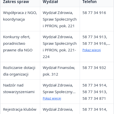
Zakres spraw
Wydział
Telefon
Współpraca z NGO,
Wydział Zdrowia,
58 77 34 916
koordynacja
Spraw Społecznych
i PFRON, pok. 221
Konkursy ofert,
Wydział Zdrowia,
58 77 34 913,
poradnictwo
Spraw Społecznych
58 77 34 916,
prawne dla NGO
i PFRON, pok. 221-
58 77 34 914,
Pokaż więcej
224
58 77 34 917,
58 77 34 879
Rozliczanie dotacji
Wydział Finansów,
58 77 34 932
dla organizacji
pok. 312
Nadzór nad
Wydział Zdrowia,
58 77 34 914,
stowarzyszeniami
Spraw Społecznych
58 77 34 913,
i PFRON, pok. 221,
58 77 34 871
Pokaż więcej
224, 225
Rejestracja klubów
Wydział Zdrowia,
58 77 34 914,