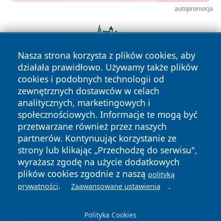
autopromocja
Nasza strona korzysta z plików cookies, aby
działała prawidłowo. Używamy także plików
cookies i podobnych technologii od
zewnętrznych dostawców w celach
analitycznych, marketingowych i
społecznościowych. Informacje te mogą być
przetwarzane również przez naszych
partnerów. Kontynuując korzystanie ze
Copyright © 2026 tczewski24.pl Wszystkie prawa zastrzeżone.
strony lub klikając „Przechodzę do serwisu",
wyrażasz zgodę na użycie dodatkowych
plików cookies zgodnie z naszą
polityką
Polityka
Polityka
News
Autorzy
.
.
prywatności
Zaawansowane ustawienia
Prywatności
Cookies
Polityka Cookies