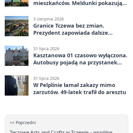
mieszkańców. Meldunki pokazują
znacznie mniej
3 sierpnia 2026
Granice Tczewa bez zmian.
Prezydent zapowiada dalsze
starania o rozwój miasta
31 lipca 2026
Kasztanowa 01 czasowo wyłączona.
Autobusy pojadą na przystanek
tymczasowy
31 lipca 2026
W Pelplinie łamał zakazy mimo
zarzutów. 49-latek trafił do aresztu
<< Poprzedni
Tęczowe Arts and Crafts w Tczewie – wspólne